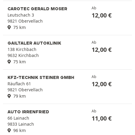
Ab
CAROTEC GERALD MOSER
12,00
€
Leutschach 3
9821 Obervellach
75 km
Ab
GAILTALER AUTOKLINIK
12,00
€
138 Kirchbach
9632 Kirchbach
75 km
Ab
KFZ-TECHNIK STEINER GMBH
12,00
€
Räuflach 61
9821 Obervellach
79 km
Ab
AUTO IRRENFRIED
11,00
€
66 Lainach
9833 Lainach
96 km