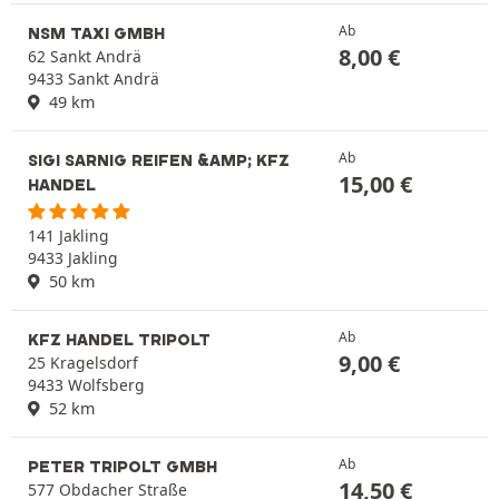
Ab
NSM TAXI GMBH
8,00
€
62 Sankt Andrä
9433 Sankt Andrä
49 km
Ab
SIGI SARNIG REIFEN &AMP; KFZ
15,00
€
HANDEL
141 Jakling
9433 Jakling
50 km
Ab
KFZ HANDEL TRIPOLT
9,00
€
25 Kragelsdorf
9433 Wolfsberg
52 km
Ab
PETER TRIPOLT GMBH
14,50
€
577 Obdacher Straße